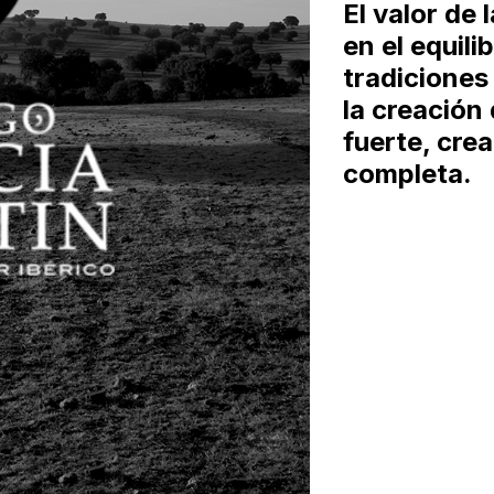
El valor de
en el equili
tradiciones
la creación
fuerte, cre
completa.