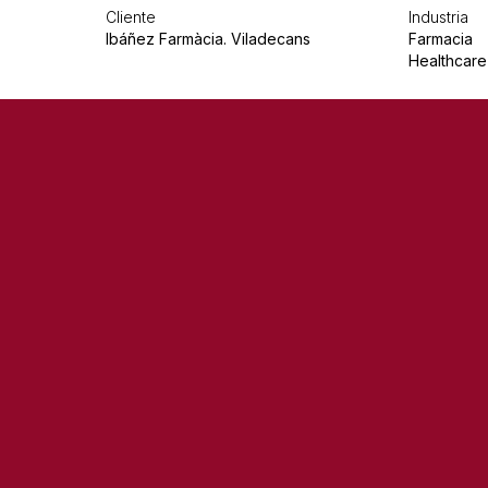
Cliente
Industria
Ibáñez Farmàcia. Viladecans
Farmacia
Healthcare